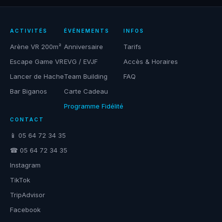
ACTIVITÉS
ÉVÉNEMENTS
INFOS
Arène VR 200m²
Anniversaire
Tarifs
Escape Game VR
EVG / EVJF
Accès & Horaires
Lancer de Hache
Team Building
FAQ
Bar Biganos
Carte Cadeau
Programme Fidélité
CONTACT
📱 05 64 72 34 35
☎ 05 64 72 34 35
Instagram
TikTok
TripAdvisor
Facebook