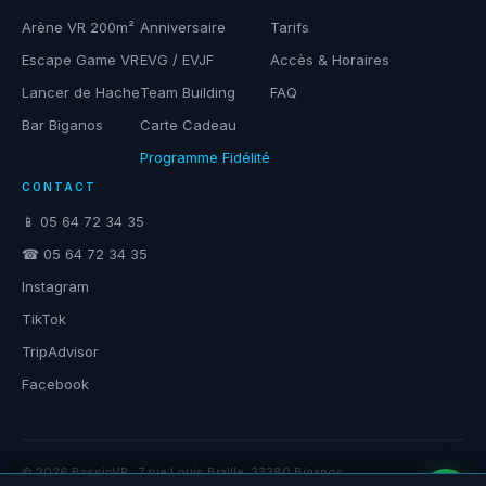
Arène VR 200m²
Anniversaire
Tarifs
Escape Game VR
EVG / EVJF
Accès & Horaires
Lancer de Hache
Team Building
FAQ
Bar Biganos
Carte Cadeau
Programme Fidélité
CONTACT
📱 05 64 72 34 35
☎ 05 64 72 34 35
Instagram
TikTok
TripAdvisor
Facebook
© 2026 BassinVR · 7 rue Louis Braille, 33380 Biganos