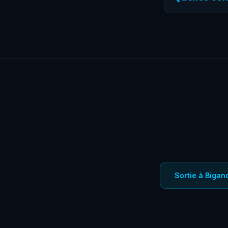
BassinVR regrou
VR (dès 20€), l
cocktails.
Sortie à Bigan