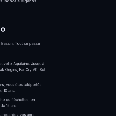
irs indoor à Biganos
éo
le Bassin. Tout se passe
ouvelle-Aquitaine. Jusqu’à
ak Origins, Far Cry VR, Sol
urs, vous êtes téléportés
e 10 ans.
che ou fléchettes, en
 de 15 ans.
 ou regardez vos amis