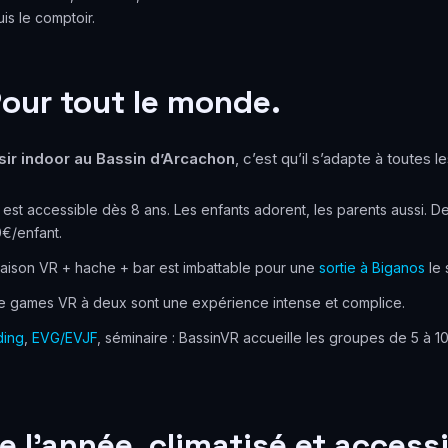
is le comptoir.
Pour tout le monde.
isir indoor au Bassin d’Arcachon
, c’est qu’il s’adapte à toutes l
est accessible dès 8 ans. Les enfants adorent, les parents aussi. D
0€/enfant.
aison VR + hache + bar est imbattable pour une
sortie à Biganos
le 
 games VR à deux sont une expérience intense et complice.
ding
,
EVG/EVJF
, séminaire : BassinVR accueille les groupes de 5 à
e l’année, climatisé et access