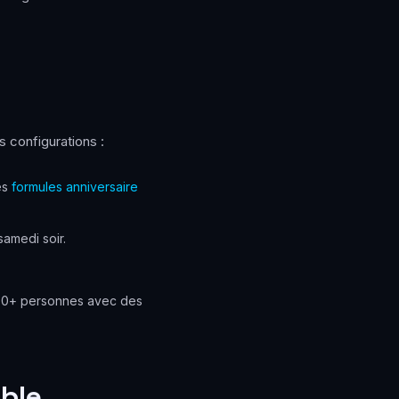
es configurations :
es
formules anniversaire
samedi soir.
 100+ personnes avec des
ible