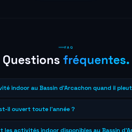
FAQ
Questions
fréquentes.
vité indoor au Bassin d’Arcachon quand il pleut
anos propose 4 activités 100% indoor : arène VR 200m², escape ga
chettes connectées, plus un bar. Ouvert du mercredi au dimanche, qu
t-il ouvert toute l’année ?
st ouvert toute l’année, du mercredi au dimanche. L’espace est clima
er. Aucune dépendance à la météo.
t les activités indoor disponibles au Bassin d’