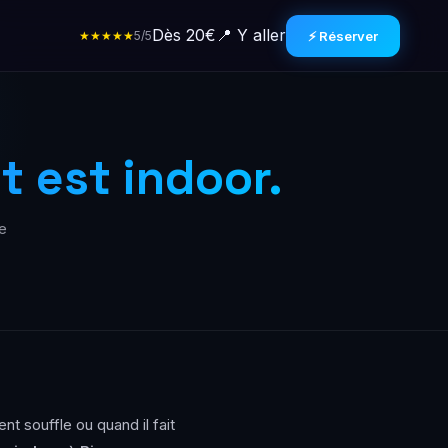
Dès 20€
📍 Y aller
★★★★★
5/5
⚡ Réserver
t est indoor.
e
nt souffle ou quand il fait