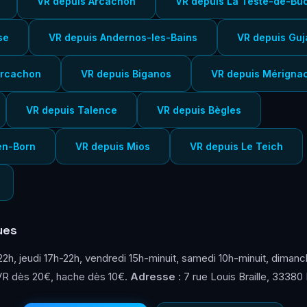
VR depuis Arcachon
VR depuis La Teste-de-Bu
se
VR depuis Andernos-les-Bains
VR depuis Gu
Arcachon
VR depuis Biganos
VR depuis Mérigna
VR depuis Talence
VR depuis Bègles
en-Born
VR depuis Mios
VR depuis Le Teich
ues
2h, jeudi 17h-22h, vendredi 15h-minuit, samedi 10h-minuit, dimanc
R dès 20€, hache dès 10€.
Adresse :
7 rue Louis Braille, 33380