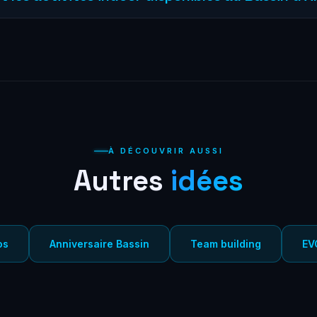
pe sous un même toit : réalité virtuelle free-roam 200m² (dès 20€
ancer de hache et fléchettes Pro (dès 10€), et un bar avec bières ar
À DÉCOUVRIR AUSSI
Autres
idées
os
Anniversaire Bassin
Team building
EV