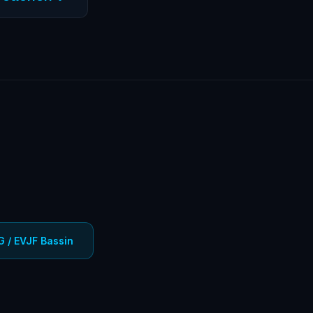
), escape games
tisanales et
G / EVJF Bassin