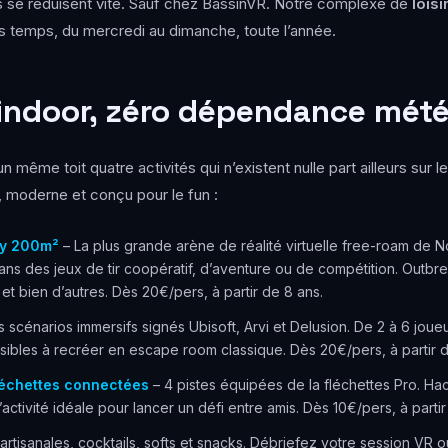
ns se réduisent vite. Sauf chez BassinVR. Notre complexe de
lois
es temps, du mercredi au dimanche, toute l’année.
 indoor, zéro dépendance mét
même toit quatre activités qui n’existent nulle part ailleurs sur 
 moderne et conçu pour le fun :
cy 200m²
– La plus grande arène de réalité virtuelle free-roam de N
ans des jeux de tir coopératif, d’aventure ou de compétition. Outbre
t bien d’autres. Dès 20€/pers, à partir de 8 ans.
 scénarios immersifs signés Ubisoft, Arvi et Delusion. De 2 à 6 joue
ibles à recréer en escape room classique. Dès 20€/pers, à partir d
léchettes connectées
– 4 pistes équipées de la fléchettes Pro. Ha
’activité idéale pour lancer un défi entre amis. Dès 10€/pers, à partir
artisanales, cocktails, softs et snacks. Débriefez votre session VR