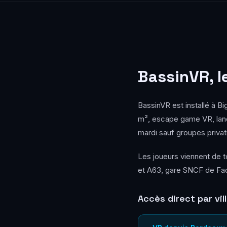
BassinVR, l
BassinVR est installé à B
m², escape game VR, lanc
mardi sauf groupes privat
Les joueurs viennent de t
et A63, gare SNCF de Factu
Accès direct par vil