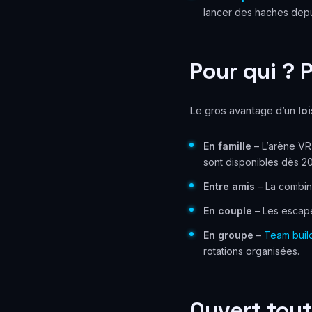
lancer des haches depu
Pour qui ? 
Le gros avantage d’un
lo
En famille
– L’arène VR 
sont disponibles dès 2
Entre amis
– La combin
En couple
– Les escape
En groupe
–
Team buil
rotations organisées.
Ouvert tout