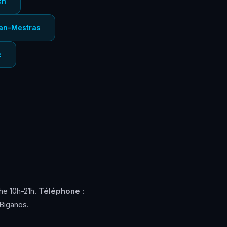
ch
jan-Mestras
c
he 10h-21h.
Téléphone :
 Biganos.