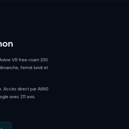
hon
. Arène VR free-roam 200
dimanche, fermé lundi et
e. Accès direct par A660
ogle avec 211 avis.