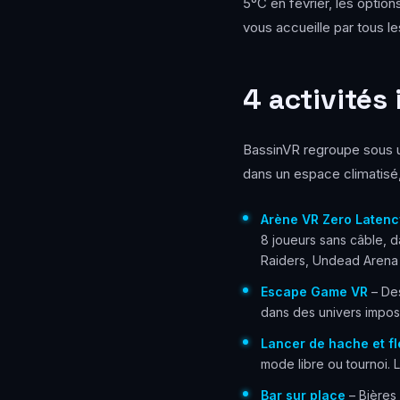
5°C en février, les optio
vous accueille par tous l
4 activités
BassinVR regroupe sous un 
dans un espace climatisé,
Arène VR Zero Laten
8 joueurs sans câble, d
Raiders, Undead Arena e
Escape Game VR
– Des
dans des univers imposs
Lancer de hache et f
mode libre ou tournoi. L
Bar sur place
– Bières 