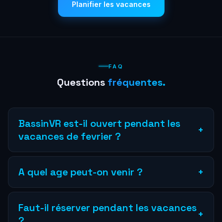
Planifier les vacances
FAQ
Questions
fréquentes.
BassinVR est-il ouvert pendant les
+
vacances de fevrier ?
Oui, BassinVR est ouvert tous les jours pendant les
vacances scolaires avec des créneaux elargis.
A quel age peut-on venir ?
+
L'arène VR est accessible des 8 ans, les escape games
des 10 ans, le lancer de hache des 15 ans.
Faut-il réserver pendant les vacances
+
?