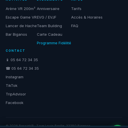
Arène VR 200m²
Anniversaire
Tarifs
Escape Game VR
EVG / EVJF
Accès & Horaires
Lancer de Hache
Team Building
FAQ
Bar Biganos
Carte Cadeau
Programme Fidélité
CONTACT
📱 05 64 72 34 35
☎ 05 64 72 34 35
Instagram
TikTok
TripAdvisor
Facebook
© 2026 BassinVR · 7 rue Louis Braille, 33380 Biganos