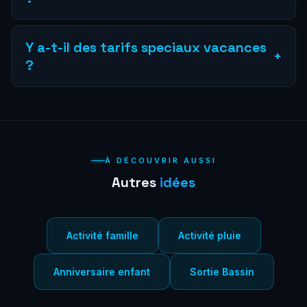
La réservation en ligne est fortement recommandee
pendant les vacances scolaires car les créneaux se
Y a-t-il des tarifs speciaux vacances
+
remplissent vite.
?
Les tarifs sont identiques toute l'annee : des 10 €/pers
pour le lancer de hache, des 20 € pour la VR.
À DÉCOUVRIR AUSSI
Autres
idées
Activité famille
Activité pluie
Anniversaire enfant
Sortie Bassin