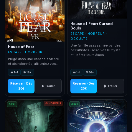
House of Fear: Cursed
Souls
ESCAPE · HORREUR ·
OCCULTE
Une famille assassinée par des
House of Fear
occultistes · résolvez le mystère
ESCAPE · HORREUR
et libérez leurs âmes.
Piégé dans une cabane sombre
et abandonnée, affrontez vos
peurs et échappez-vous.
👥 1-4
🎯 16+
👥 1-4
🎯 16+
Réserver · Dès
Réserver · Dès
▶ Trailer
▶ Trailer
20€
20€
💀 HORREUR
ARVI
ARVI