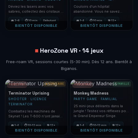
Déviez les lasers avec vos
Couloirs d'un hôpital
sabres, collectez des cristaux et
abandonné. Vous ne savez
détruisez les robots ! Arcade
jamais ce qui se cache au
👥 2-6
⏱ 10 min
Débutant
👥 1-4
⏱ 10 min
🎯 12+
familial.
prochain tournant.
BIENTÔT DISPONIBLE
BIENTÔT DISPONIBLE
■
HeroZone VR · 14 jeux
Free-roam VR, sessions courtes (5-30 min). Dès 12 ans. Bientôt à
Biganos.
🔥 POPULAIRE
⭐ FAMILLE
HEROZONE
HEROZONE
Terminator Uprising
Monkey Madness
SHOOTER · LICENCE
PARTY GAME · FAMILIAL
TERMINATOR
25 mini-jeux délirants dans la
jungle ! Testez vos réflexes pour
Combattez les machines de
le Grand Empereur Singe.
Skynet ! Les T-800 n'ont jamais
été aussi terrifiants en VR.
👥 1-4
⏱ 10-12 min
🎯 12+
👥 1-4
⏱ 10-12 min
🎯 12+
BIENTÔT DISPONIBLE
BIENTÔT DISPONIBLE