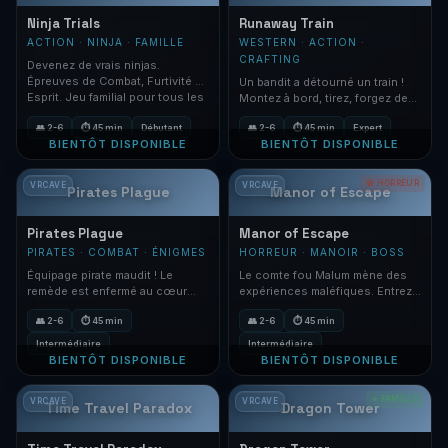
Ninja Trials
Runaway Train
ACTION · NINJA · FAMILLE
WESTERN · ACTION ·
CRAFTING
Devenez de vrais ninjas.
Épreuves de Combat, Furtivité et
Un bandit a détourné un train !
Esprit. Jeu familial pour tous les
Montez à bord, tirez, forgez des
âges.
objets et foncez.
👥 2-6
⏱ 45 min
Débutant
👥 2-6
⏱ 45 min
Expert
BIENTÔT DISPONIBLE
BIENTÔT DISPONIBLE
💀 HORREUR
VRCAVE
VRCAVE
Pirates Plague
Manor of Escape
Pirates Plague
Manor of Escape
PIRATES · COMBAT · ÉNIGMES
HORREUR · MANOIR · BOSS
Équipage pirate maudit ! Le
Le comte fou Malum mène des
remède est enfermé au cœur
expériences maléfiques. Entrez,
d'un temple sur une île.
enquêtez · et sortez vivant.
👥 2-6
⏱ 45 min
👥 2-6
⏱ 45 min
Intermédiaire
Intermédiaire
BIENTÔT DISPONIBLE
BIENTÔT DISPONIBLE
⭐ FAMILLE
VRCAVE
VRCAVE
Time Travel Paradox
Dragon Tower