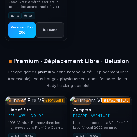
Découvrez la vérité derrière le
monastère abandonné où votre
ami détective a disparu.
👥 1-6
🎯 16+
Réserver · Dès
▶ Trailer
20€
■
Premium · Déplacement Libre · Delusion
Escape games
premium
dans l'arène 50m². Déplacement libre
(roomscale) : vous bougez physiquement dans l'espace de jeu.
Body tracking complet.
🔥 POPULAIRE
🏆 LAVAL VIRTUAL
DELUSION
DELUSION
Line of Fire
Jumpers
FPS · WW1 · CO-OP
ESCAPE · AVENTURE
1916, Verdun. Plongez dans les
L'Indiana Jones de la VR ! Primé à
tranchées de la Première Guerre
Laval Virtual 2022 comme
mondiale. Survivez 3 jours de
meilleure expérience VR.
👥 2-6
🎯 12+
👥 2-6
🎯 10+