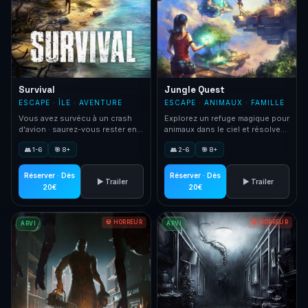
Survival
Jungle Quest
ESCAPE · ÎLE · AVENTURE
ESCAPE · ANIMAUX · FAMILLE
Vous avez survécu à un crash
Explorez un refuge magique pour
d'avion · saurez-vous rester en
animaux dans le ciel et résolvez
vie sur une île sauvage ?
des énigmes pour rentrer chez
👥 1-6
🎯 8+
👥 2-6
🎯 8+
vous.
Réserver · Dès
Réserver · Dès
▶ Trailer
▶ Trailer
20€
20€
💀 HORREUR
💀 HORREUR
ARVI
ARVI