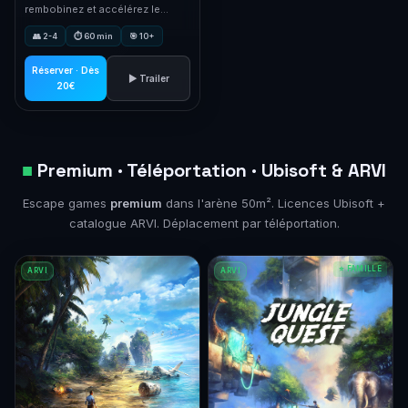
rembobinez et accélérez le
temps grâce au légendaire
👥 2-4
⏱ 60 min
🎯 10+
Poignard. L'escape VR le plus
immersif d'Ubisoft.
Réserver · Dès
▶ Trailer
20€
■
Premium · Téléportation · Ubisoft & ARVI
Escape games
premium
dans l'arène 50m². Licences Ubisoft +
catalogue ARVI. Déplacement par téléportation.
⭐ FAMILLE
ARVI
ARVI