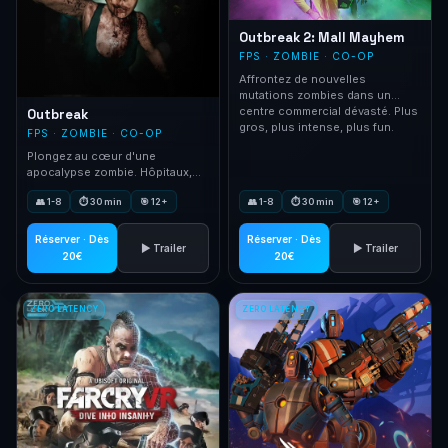
Outbreak 2: Mall Mayhem
FPS · ZOMBIE · CO-OP
Affrontez de nouvelles
mutations zombies dans un
centre commercial dévasté. Plus
Outbreak
gros, plus intense, plus fun.
FPS · ZOMBIE · CO-OP
Plongez au cœur d'une
apocalypse zombie. Hôpitaux,
toits et égouts infestés de
👥 1-8
⏱ 30 min
🎯 12+
👥 1-8
⏱ 30 min
🎯 12+
zombies ultra-réalistes. Un boss
final épique vous attend.
Réserver · Dès
Réserver · Dès
▶ Trailer
▶ Trailer
20€
20€
ZERO LATENCY
ZERO LATENCY