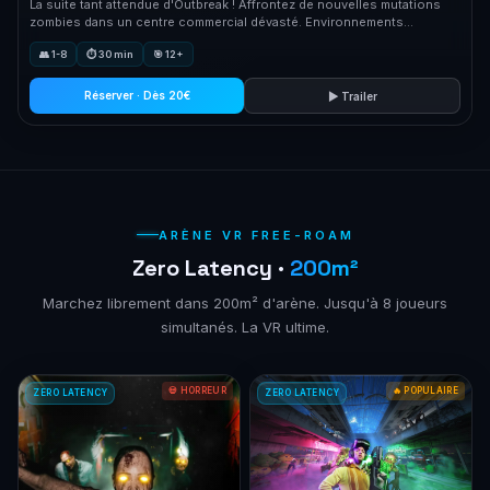
La suite tant attendue d'Outbreak ! Affrontez de nouvelles mutations
zombies dans un centre commercial dévasté. Environnements
destructibles, jouets explosifs et chaos total pour 8 joueurs.
👥 1-8
⏱ 30 min
🎯 12+
Réserver · Dès 20€
▶ Trailer
ARÈNE VR FREE-ROAM
Zero Latency ·
200m²
Marchez librement dans 200m² d'arène. Jusqu'à 8 joueurs
simultanés. La VR ultime.
💀 HORREUR
🔥 POPULAIRE
ZERO LATENCY
ZERO LATENCY