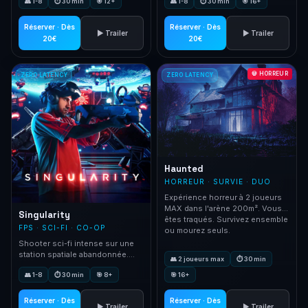
👥 1-8
⏱ 30 min
🎯 12+
👥 1-8
⏱ 30 min
🎯 16+
recommencer le niveau. Réservé
aux vrais Space Marines.
Réserver · Dès
Réserver · Dès
▶ Trailer
▶ Trailer
20€
20€
💀 HORREUR
ZERO LATENCY
ZERO LATENCY
Haunted
HORREUR · SURVIE · DUO
Expérience horreur à 2 joueurs
MAX dans l'arène 200m². Vous
Singularity
êtes traqués. Survivez ensemble
FPS · SCI-FI · CO-OP
ou mourez seuls.
Shooter sci-fi intense sur une
station spatiale abandonnée.
👥 2 joueurs max
⏱ 30 min
Combattez une IA devenue folle
👥 1-8
⏱ 30 min
🎯 8+
🎯 16+
et ses robots tueurs. 4 modes
de blaster.
Réserver · Dès
Réserver · Dès
▶ Trailer
▶ Trailer