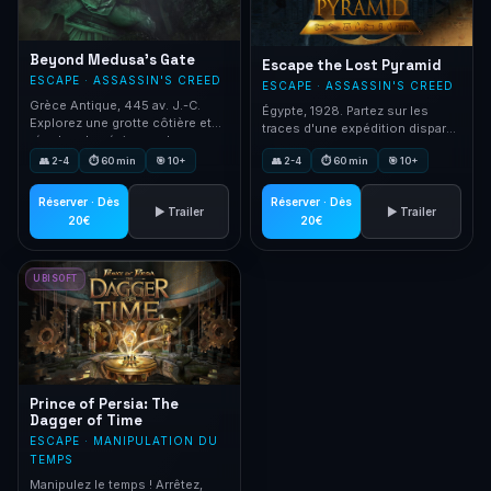
Beyond Medusa's Gate
Escape the Lost Pyramid
ESCAPE · ASSASSIN'S CREED
ESCAPE · ASSASSIN'S CREED
Grèce Antique, 445 av. J.-C.
Égypte, 1928. Partez sur les
Explorez une grotte côtière et
traces d'une expédition disparue
résolvez les énigmes des
dans la Pyramide Perdue de
Argonautes.
👥 2-4
⏱ 60 min
🎯 10+
👥 2-4
⏱ 60 min
🎯 10+
Nebka.
Réserver · Dès
Réserver · Dès
▶ Trailer
▶ Trailer
20€
20€
UBISOFT
Prince of Persia: The
Dagger of Time
ESCAPE · MANIPULATION DU
TEMPS
Manipulez le temps ! Arrêtez,