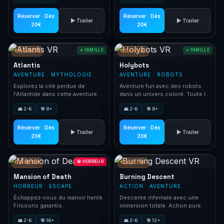
Réserver · Dès
Réserver · Dès
▶ Trailer
▶ Trailer
20€
20€
⭐ FAMILLE
⭐ FAMILLE
DELUSION
DELUSION
Atlantis
Holybots
AVENTURE · MYTHOLOGIE
AVENTURE · ROBOTS
Explorez la cité perdue de
Aventure fun avec des robots
l'Atlantide dans cette aventure
dans un univers coloré. Toute la
sous-marine.
famille.
👥 2-6
🎯 8+
👥 2-6
🎯 8+
Réserver · Dès
Réserver · Dès
▶ Trailer
▶ Trailer
20€
20€
💀 HORREUR
DELUSION
DELUSION
Mansion of Death
Burning Descent
HORREUR · ESCAPE
ACTION · AVENTURE
Échappez-vous du manoir hanté.
Descente infernale avec une
Frissons garantis.
immersion totale. Action pure.
👥 2-6
🎯 16+
👥 2-6
🎯 12+