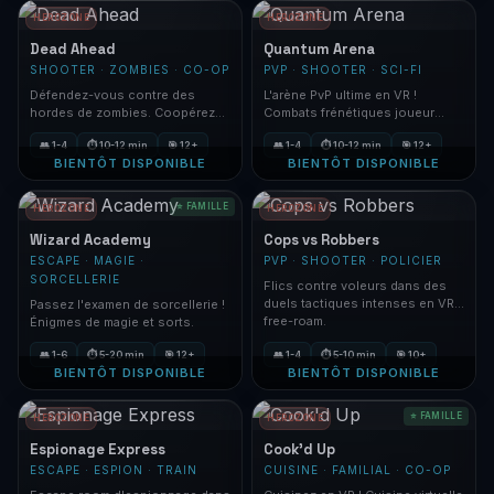
HEROZONE
HEROZONE
Dead Ahead
Quantum Arena
SHOOTER · ZOMBIES · CO-OP
PVP · SHOOTER · SCI-FI
Défendez-vous contre des
L'arène PvP ultime en VR !
hordes de zombies. Coopérez
Combats frénétiques joueur
pour survivre.
contre joueur.
👥 1-4
⏱ 10-12 min
🎯 12+
👥 1-4
⏱ 10-12 min
🎯 12+
BIENTÔT DISPONIBLE
BIENTÔT DISPONIBLE
⭐ FAMILLE
HEROZONE
HEROZONE
Wizard Academy
Cops vs Robbers
ESCAPE · MAGIE ·
PVP · SHOOTER · POLICIER
SORCELLERIE
Flics contre voleurs dans des
duels tactiques intenses en VR
Passez l'examen de sorcellerie !
free-roam.
Énigmes de magie et sorts.
👥 1-6
⏱ 5-20 min
🎯 12+
👥 1-4
⏱ 5-10 min
🎯 10+
BIENTÔT DISPONIBLE
BIENTÔT DISPONIBLE
⭐ FAMILLE
HEROZONE
HEROZONE
Espionage Express
Cook'd Up
ESCAPE · ESPION · TRAIN
CUISINE · FAMILIAL · CO-OP