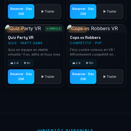
Réserver · Dès
Réserver · Dès
▶ Trailer
▶ Trailer
20€
20€
⭐ FAMILLE
DELUSION
DELUSION
Quiz Party VR
Cops vs Robbers
QUIZ · PARTY GAME
COMPÉTITIF · PVP
Quiz en équipe en réalité
Flics contre voleurs en VR !
virtuelle ! Fun, défis et fous rires.
Affrontement compétitif en
équipes.
👥 2-6
🎯 8+
👥 2-6
🎯 10+
Réserver · Dès
Réserver · Dès
▶ Trailer
▶ Trailer
20€
20€
BIENTÔT DISPONIBLE