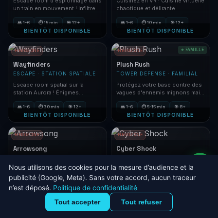
Escape room d'espionnage dans
Cuisinez en VR ! Cuisine virtuelle
un train en mouvement ! Infiltrez,
chaotique et délirante.
décodez, échappez-vous.
👥 1-6
⏱ 15 min
🎯 12+
👥 1-6
⏱ 10 min
🎯 12+
BIENTÔT DISPONIBLE
BIENTÔT DISPONIBLE
⭐ FAMILLE
HEROZONE
HEROZONE
Wayfinders
Plush Rush
ESCAPE · STATION SPATIALE
TOWER DEFENSE · FAMILIAL
Escape room spatial sur la
Protégez votre base contre des
station Aurora ! Énigmes
vagues d'ennemis mignons mais
technologiques et sortie à
redoutables.
👥 1-6
⏱ 30 min
🎯 12+
👥 1-6
⏱ 5-15 min
🎯 8+
trouver.
BIENTÔT DISPONIBLE
BIENTÔT DISPONIBLE
HEROZONE
HEROZONE
Arrowsong
Cyber Shock
ARCHERIE · ACTION · NÉON
SHOOTER · CYBERPUNK
Nous utilisons des cookies pour la mesure d’audience et la
Shooter d'archerie futuriste ! Arc
Guerrier digital dans un univers
et flèches dans un univers néon
cyberpunk ! Armes futuristes et
publicité (Google, Meta). Sans votre accord, aucun traceur
sci-fi.
environnements néon.
n’est déposé.
Politique de confidentialité
👥 1-6
⏱ 10-12 min
🎯 12+
👥 1-6
⏱ 10-12 min
🎯 12+
BIENTÔT DISPONIBLE
BIENTÔT DISPONIBLE
Arène VR
Escape · Hache · Fléchettes
Tout accepter
Tout refuser
⭐ FAMILLE