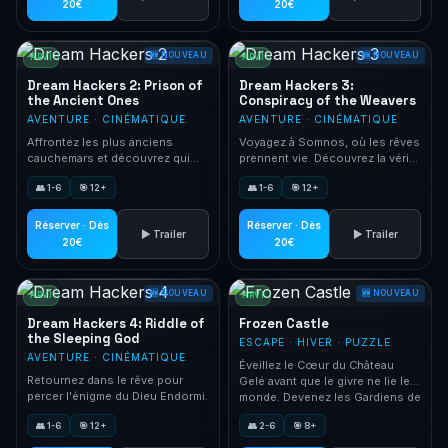
20€
20€
🆕 NOUVEAU
🆕 NOUVEAU
ARVI
ARVI
Dream Hackers 2: Prison of
Dream Hackers 3:
the Ancient Ones
Conspiracy of the Weavers
AVENTURE · CINÉMATIQUE
AVENTURE · CINÉMATIQUE
Affrontez les plus anciens
Voyagez à Somnos, où les rêves
cauchemars et découvrez qui
prennent vie. Découvrez la vérité
les a emprisonnés.
choquante.
👥 1-6
🎯 12+
👥 1-6
🎯 12+
Réserver · Dès
Réserver · Dès
▶ Trailer
▶ Trailer
20€
20€
🆕 NOUVEAU
🆕 NOUVEAU
ARVI
ARVI
Dream Hackers 4: Riddle of
Frozen Castle
the Sleeping God
ESCAPE · HIVER · PUZZLE
AVENTURE · CINÉMATIQUE
Éveillez le Cœur du Château
Retournez dans le rêve pour
Gelé avant que le givre ne lie le
percer l'énigme du Dieu Endormi.
monde. Devenez les Gardiens de
l'Hiver.
👥 1-6
🎯 12+
👥 2-6
🎯 8+