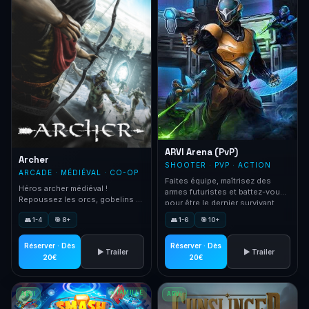
ARVI Arena (PvP)
Archer
SHOOTER · PVP · ACTION
ARCADE · MÉDIÉVAL · CO-OP
Faites équipe, maîtrisez des
Héros archer médiéval !
armes futuristes et battez-vous
Repoussez les orcs, gobelins et
pour être le dernier survivant.
trolls qui attaquent votre
👥 1-4
🎯 8+
👥 1-6
🎯 10+
château.
Réserver · Dès
Réserver · Dès
▶ Trailer
▶ Trailer
20€
20€
⭐ FAMILLE
ARVI
ARVI