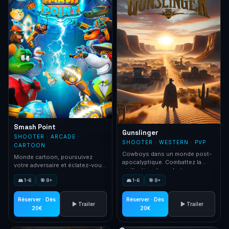
Smash Point
Gunslinger
SHOOTER · ARCADE ·
SHOOTER · WESTERN · PVP
CARTOON
Cowboys dans un monde post-
Monde cartoon, poursuivez
apocalyptique. Combattez la
votre adversaire et éclatez-vous
civilisation des robots.
avec les armes les plus cool.
👥 1-6
🎯 8+
👥 1-6
🎯 8+
Réserver · Dès
Réserver · Dès
▶ Trailer
▶ Trailer
20€
20€