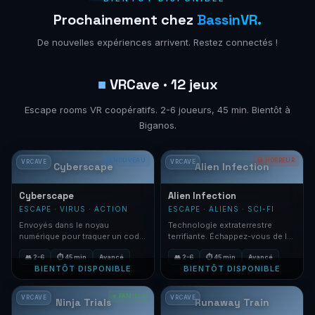
Prochainement chez
BassinVR.
De nouvelles expériences arrivent. Restez connectés !
■
VRCave · 12 jeux
Escape rooms VR coopératifs. 2-6 joueurs, 45 min. Bientôt à
Biganos.
🆕 NOUVEAU
💀 HORREUR
VRCAVE
VRCAVE
Cyberscape
Alien Infection
Cyberscape
Alien Infection
ESCAPE · VIRUS · ACTION
ESCAPE · ALIENS · SCI-FI
Envoyés dans le noyau
Technologie extraterrestre
numérique pour traquer un code
terrifiante. Échappez-vous de la
malveillant. Tunnels de données
soucoupe avant l'Infection
👥 2-6
⏱ 45 min
Avancé
👥 2-6
⏱ 45 min
Avancé
corrompus.
Alien.
BIENTÔT DISPONIBLE
BIENTÔT DISPONIBLE
⭐ FAMILLE
VRCAVE
VRCAVE
Ninja Trials
Runaway Train