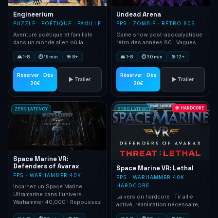
Engineerium
Undead Arena
PUZZLE · POÉTIQUE · FAMILLE
FPS · ZOMBIE · RÉTRO 80S
Aventure poétique et familiale
Game show post-apocalyptique
dans un monde alien où la
rétro des années 80 ! Vagues de
gravité n'existe plus.
zombies dans une arène multi-
👥 1-8
⏱ 15 min
🎯 8+
👥 1-8
⏱ 30 min
🎯 12+
Plateformes flottantes, baleines
niveaux. Fusil, shotgun, arbalète.
volantes. Idéal débutants.
Réserver · Dès
Réserver · Dès
▶ Trailer
▶ Trailer
20€
20€
💀 HARDCORE
ZERO LATENCY
ZERO LATENCY
Space Marine VR:
Defenders of Avarax
Space Marine VR: Lethal
FPS · WARHAMMER 40K
FPS · WARHAMMER 40K ·
HARDCORE
Incarnez un Space Marine
Ultramarine dans l'univers
La version hardcore ! Tir allié
Warhammer 40,000 ! Repoussez
activé, réanimation nécessaire,
l'invasion Tyranide avec l'arsenal
si toute l'équipe tombe il faut
du Chapitre.