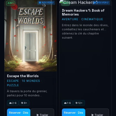
🆕 NOUVEAU
🆕 NOUVEAU
ARVI
ARVI
Dream Hackers 1: Book of
Memories
AVENTURE · CINÉMATIQUE
Entrez dans le monde des rêves,
combattez les cauchemars et
obtenez la clé du chapitre
suivant.
Escape the Worlds
ESCAPE · 10 MONDES ·
PUZZLE
À travers la porte du grenier,
partez pour 10 mondes
inimaginables ! Trouvez la porte
👥 2-6
🎯 8+
👥 1-6
🎯 12+
blanche pour rentrer.
Réserver · Dès
Réserver · Dès
▶ Trailer
▶ Trailer