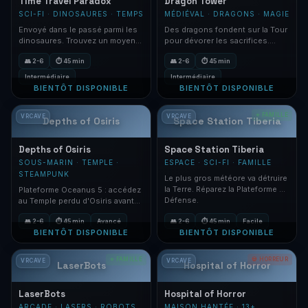
Time Travel Paradox
Dragon Tower
SCI-FI · DINOSAURES · TEMPS
MÉDIÉVAL · DRAGONS · MAGIE
Envoyé dans le passé parmi les
Des dragons fondent sur la Tour
dinosaures. Trouvez un moyen
pour dévorer les sacrifices.
de revenir au présent !
Échappez-vous de prison et
👥 2-6
⏱ 45 min
👥 2-6
⏱ 45 min
fuyez !
Intermédiaire
Intermédiaire
BIENTÔT DISPONIBLE
BIENTÔT DISPONIBLE
⭐ FAMILLE
VRCAVE
VRCAVE
Depths of Osiris
Space Station Tiberia
Depths of Osiris
Space Station Tiberia
SOUS-MARIN · TEMPLE ·
ESPACE · SCI-FI · FAMILLE
STEAMPUNK
Le plus gros météore va détruire
la Terre. Réparez la Plateforme de
Plateforme Oceanus 5 : accédez
Défense.
au Temple perdu d'Osiris avant
que l'oxygène ne s'épuise.
👥 2-6
⏱ 45 min
Avancé
👥 2-6
⏱ 45 min
Facile
BIENTÔT DISPONIBLE
BIENTÔT DISPONIBLE
⭐ FAMILLE
💀 HORREUR
VRCAVE
VRCAVE
LaserBots
Hospital of Horror
LaserBots
Hospital of Horror
ARCADE · LASERS · ROBOTS
MAISON HANTÉE · 13+