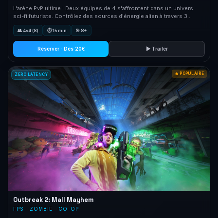
L'arène PvP ultime ! Deux équipes de 4 s'affrontent dans un univers
sci-fi futuriste. Contrôlez des sources d'énergie alien à travers 3
cartes uniques.
👥 4v4 (8)
⏱ 15 min
🎯 8+
Réserver · Dès 20€
▶ Trailer
🔥 POPULAIRE
ZERO LATENCY
Outbreak 2: Mall Mayhem
FPS · ZOMBIE · CO-OP