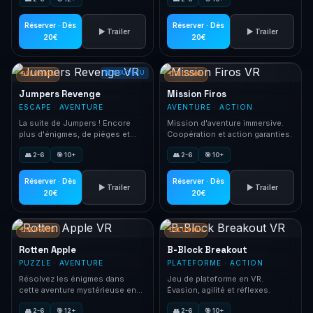
combat intense avec votre
Aventure collaborative épique.
escouade.
Réserver · Dès
Réserver · Dès
▶ Trailer
▶ Trailer
20€
20€
🆕 NOUVEAU
DELUSION
DELUSION
Jumpers Revenge
Mission Firos
ESCAPE · AVENTURE
AVENTURE · ACTION
La suite de Jumpers ! Encore
Mission d'aventure immersive.
plus d'énigmes, de pièges et
Coopération et action garanties.
d'aventure.
👥 2-6
🎯 10+
👥 2-6
🎯 10+
Réserver · Dès
Réserver · Dès
▶ Trailer
▶ Trailer
20€
20€
DELUSION
DELUSION
Rotten Apple
B-Block Breakout
PUZZLE · AVENTURE
PLATEFORME · ACTION
Résolvez les énigmes dans
Jeu de plateforme en VR.
cette aventure mystérieuse en
Évasion, agilité et réflexes.
réalité virtuelle.
👥 2-6
🎯 12+
👥 2-6
🎯 10+