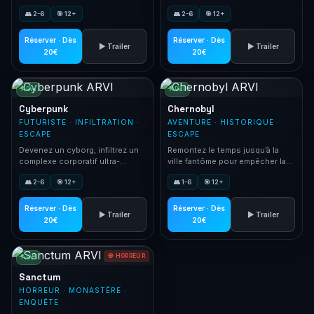
remplie de pièges.
votre honneur. Escape room VR
👥 2-6
🎯 12+
👥 2-6
🎯 12+
immersive.
Réserver · Dès
Réserver · Dès
▶ Trailer
▶ Trailer
20€
20€
ARVI
ARVI
Cyberpunk
Chernobyl
FUTURISTE · INFILTRATION ·
AVENTURE · HISTORIQUE ·
ESCAPE
ESCAPE
Devenez un cyborg, infiltrez un
Remontez le temps jusqu’à la
complexe corporatif ultra-
ville fantôme pour empêcher la
sécurisé et volez les données
catastrophe nucléaire.
👥 2-6
🎯 12+
👥 1-6
🎯 12+
cruciales.
Réserver · Dès
Réserver · Dès
▶ Trailer
▶ Trailer
20€
20€
💀 HORREUR
ARVI
Sanctum
HORREUR · MONASTÈRE ·
ENQUÊTE