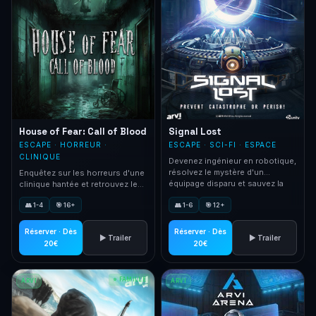
House of Fear: Call of Blood
Signal Lost
ESCAPE · HORREUR ·
ESCAPE · SCI-FI · ESPACE
CLINIQUE
Devenez ingénieur en robotique,
résolvez le mystère d'un
Enquêtez sur les horreurs d'une
équipage disparu et sauvez la
clinique hantée et retrouvez le
Terre !
corps d'Emily.
👥 1-4
🎯 16+
👥 1-6
🎯 12+
Réserver · Dès
Réserver · Dès
▶ Trailer
▶ Trailer
20€
20€
⭐ FAMILLE
ARVI
ARVI