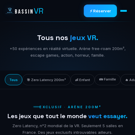
VR
BASSIN
⚡ Réserver
Tous nos
jeux VR.
+50 expériences en réalité virtuelle. Arène free-roam 200m²,
escape games, action, horreur, famille.
👪 Famille
Tous
🎯 Zero Latency 200m²
👶 Enfant
🔥 Ad
EXCLUSIF · ARÈNE 200M²
Les jeux que tout le monde
veut essayer.
Zero Latency, n°2 mondial de la VR. Seulement 5 salles en
France. Des jeux exclusifs introuvables ailleurs.