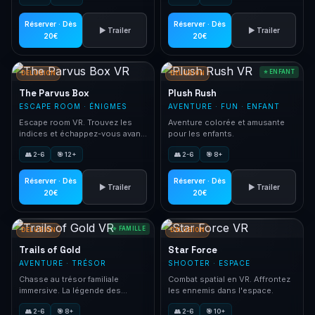
Réserver · Dès
Réserver · Dès
▶ Trailer
▶ Trailer
20€
20€
⭐ ENFANT
DELUSION
DELUSION
The Parvus Box
Plush Rush
ESCAPE ROOM · ÉNIGMES
AVENTURE · FUN · ENFANT
Escape room VR. Trouvez les
Aventure colorée et amusante
indices et échappez-vous avant
pour les enfants.
la fin du temps.
👥 2-6
🎯 12+
👥 2-6
🎯 8+
Réserver · Dès
Réserver · Dès
▶ Trailer
▶ Trailer
20€
20€
⭐ FAMILLE
DELUSION
DELUSION
Trails of Gold
Star Force
AVENTURE · TRÉSOR
SHOOTER · ESPACE
Chasse au trésor familiale
Combat spatial en VR. Affrontez
immersive. La légende des
les ennemis dans l'espace.
corsaires prend vie.
👥 2-6
🎯 8+
👥 2-6
🎯 10+