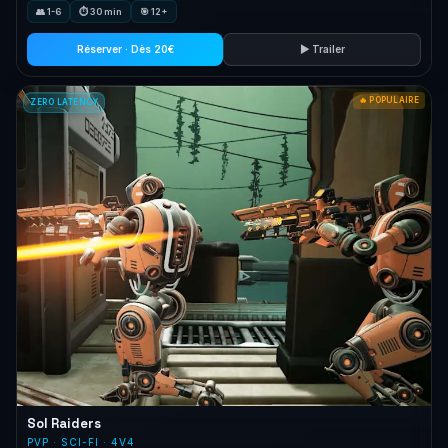
👥 1-6
⏱ 30 min
🎯 12+
Ubisoft.
Réserver · Dès 20€
▶ Trailer
🔥 POPULAIRE
ZERO LATENCY
Sol Raiders
PVP · SCI-FI · 4V4