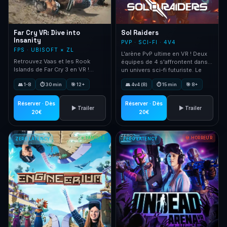
Far Cry VR: Dive into
Sol Raiders
Insanity
PVP · SCI-FI · 4V4
FPS · UBISOFT × ZL
L'arène PvP ultime en VR ! Deux
Retrouvez Vaas et les Rook
équipes de 4 s'affrontent dans
Islands de Far Cry 3 en VR !
un univers sci-fi futuriste. Le
Collaboration exclusive Zero
premier jeu compétitif en free-
👥 1-8
⏱ 30 min
🎯 12+
👥 4v4 (8)
⏱ 15 min
🎯 8+
Latency × Ubisoft.
roam VR.
Réserver · Dès
Réserver · Dès
▶ Trailer
▶ Trailer
20€
20€
⭐ FAMILLE
💀 HORREUR
ZERO LATENCY
ZERO LATENCY