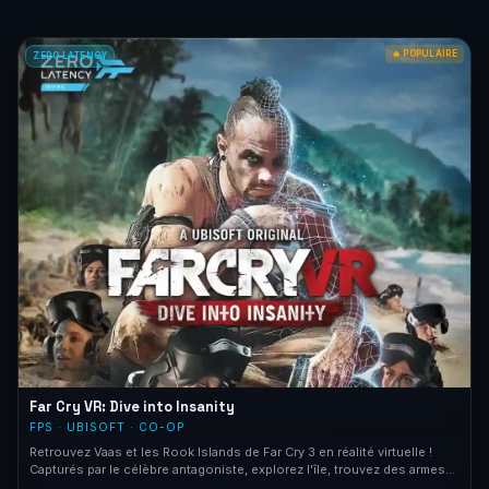
🔥 POPULAIRE
ZERO LATENCY
Far Cry VR: Dive into Insanity
FPS · UBISOFT · CO-OP
Retrouvez Vaas et les Rook Islands de Far Cry 3 en réalité virtuelle !
Capturés par le célèbre antagoniste, explorez l'île, trouvez des armes
et combattez pour survivre. Collaboration exclusive Zero Latency ×