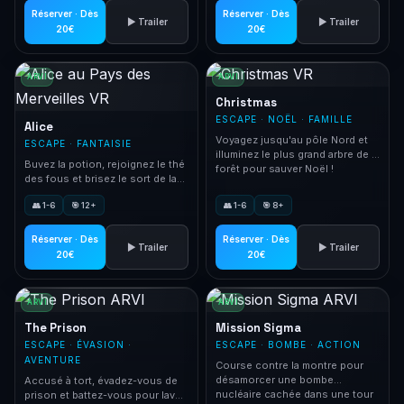
Réserver · Dès
Réserver · Dès
▶ Trailer
▶ Trailer
20€
20€
ARVI
ARVI
Christmas
ESCAPE · NOËL · FAMILLE
Alice
Voyagez jusqu'au pôle Nord et
ESCAPE · FANTAISIE
illuminez le plus grand arbre de la
Buvez la potion, rejoignez le thé
forêt pour sauver Noël !
des fous et brisez le sort de la
Reine de Cœur pour sauver le
👥 1-6
🎯 12+
👥 1-6
🎯 8+
Pays des Merveilles.
Réserver · Dès
Réserver · Dès
▶ Trailer
▶ Trailer
20€
20€
ARVI
ARVI
The Prison
Mission Sigma
ESCAPE · ÉVASION ·
ESCAPE · BOMBE · ACTION
AVENTURE
Course contre la montre pour
désamorcer une bombe
Accusé à tort, évadez-vous de
nucléaire cachée dans une tour
prison et battez-vous pour laver