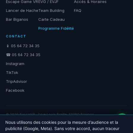
Escape Game VR
EVG / EVJF
Accès & Horaires
Lancer de Hache
Team Building
FAQ
Bar Biganos
Carte Cadeau
Programme Fidélité
CONTACT
📱 05 64 72 34 35
☎ 05 64 72 34 35
Instagram
TikTok
TripAdvisor
Facebook
© 2026 BassinVR · 7 rue Louis Braille, 33380 Biganos
★ 5/5 ·
211 avis Google
Nous utilisons des cookies pour la mesure d’audience et la
publicité (Google, Meta). Sans votre accord, aucun traceur