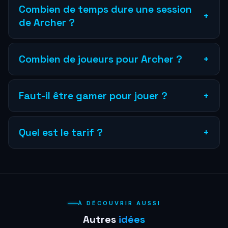
Combien de temps dure une session
+
de Archer ?
Une session dure environ 30 a 45 minutes, briefing et
equipement inclus.
Combien de joueurs pour Archer ?
+
De 1 a 8 joueurs peuvent participer simultanement dans
l'arène de 200m2.
Faut-il être gamer pour jouer ?
+
Non, un briefing complet est fourni. L'expérience est
accessible a tous, gamers ou non, des 8 ans.
Quel est le tarif ?
+
L'arène VR est a partir de 20 € par personne. Formules
combinees avec les autres activités disponibles.
À DÉCOUVRIR AUSSI
Autres
idées