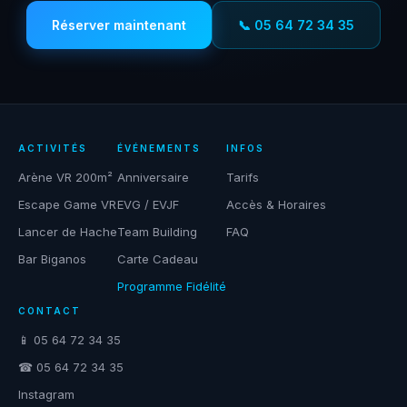
Réserver maintenant
📞 05 64 72 34 35
ACTIVITÉS
ÉVÉNEMENTS
INFOS
Arène VR 200m²
Anniversaire
Tarifs
Escape Game VR
EVG / EVJF
Accès & Horaires
Lancer de Hache
Team Building
FAQ
Bar Biganos
Carte Cadeau
Programme Fidélité
CONTACT
📱 05 64 72 34 35
☎ 05 64 72 34 35
Instagram