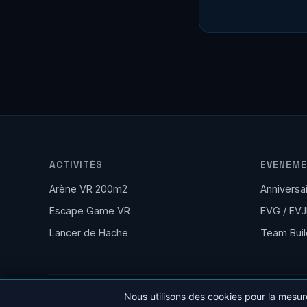
ACTIVITÉS
EVENEM
Arène VR 200m2
Anniversa
Escape Game VR
EVG / EVJ
Lancer de Hache
Team Buil
Nous utilisons des cookies pour la mesur
2026 BassinVR - 7 rue Louis Braille, 33380 Biganos