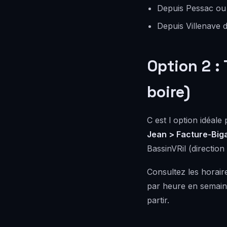
Depuis Pessac ou
Depuis Villenave 
Option 2 :
boire)
C est l option idéal
Jean > Facture-Big
BassinVRil (direction
Consultez les horair
par heure en semaine
partir.