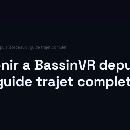
uis Bordeaux : guide trajet complet
ir a BassinVR depu
guide trajet comple