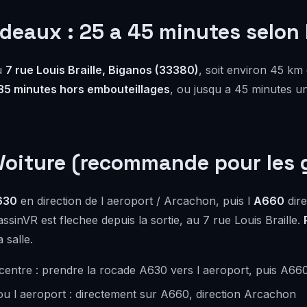
deaux : 25 a 45 minutes selon l
au
7 rue Louis Braille, Biganos (33380)
, soit environ 45 km
35 minutes hors embouteillages
, ou jusqu a 45 minutes u
 Voiture (recommande pour les 
630
en direction de l aeroport / Arcachon, puis l
A660
dire
assinVR est flechee depuis la sortie, au 7 rue Louis Braille.
 salle.
entre : prendre la rocade A630 vers l aeroport, puis A66
u l aeroport : directement sur A660, direction Arcachon