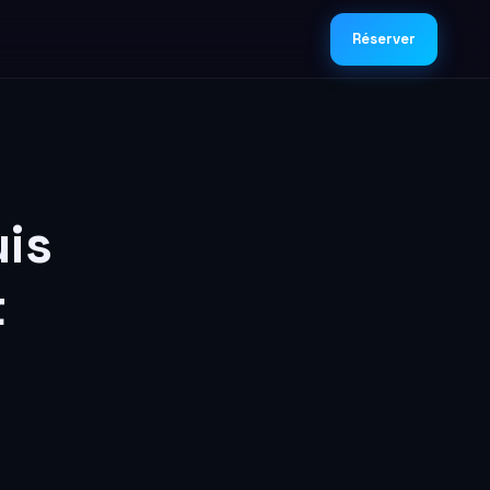
Réserver
is
t