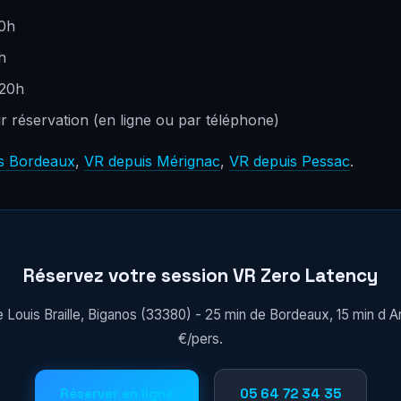
00h
h
 20h
ur réservation (en ligne ou par téléphone)
s Bordeaux
,
VR depuis Mérignac
,
VR depuis Pessac
.
Réservez votre session VR Zero Latency
e Louis Braille, Biganos (33380) - 25 min de Bordeaux, 15 min d 
€/pers.
Réserver en ligne
05 64 72 34 35