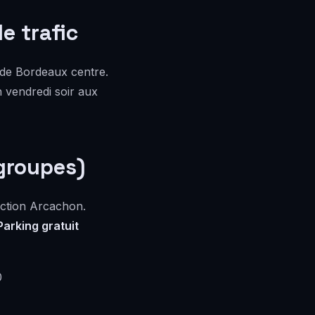
e trafic
 de Bordeaux centre.
n vendredi soir aux
groupes)
ction Arcachon.
Parking gratuit
0