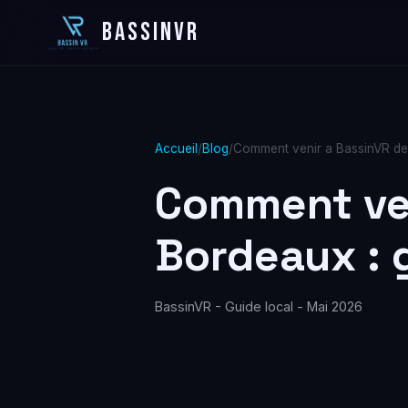
BASSINVR
Accueil
/
Blog
/
Comment venir a BassinVR dep
Comment ven
Bordeaux : 
BassinVR - Guide local - Mai 2026