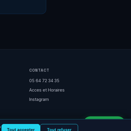
CONTACT
05 64 72 34 35
Acces et Horaires
Instagram
Réservation
Reponse rapide
n
SAS Bassin Reality Expérience - SIREN 940 693 005
Tout accepter
Tout refuser